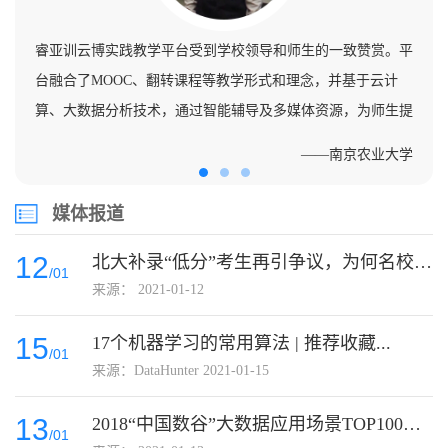
验室采
睿亚训云博实践教学平台受到学校领导和师生的一致赞赏。平
本次
多企业
台融合了MOOC、翻转课程等教学形式和理念，并基于云计
技术
时满足
算、大数据分析技术，通过智能辅导及多媒体资源，为师生提
理、
的工作
供了个性化的交互性教学与实践环境，也会为管理者提供了统
数据
工大学
——南京农业大学
一的教务管理途径，极大的提高了教师的教学效率。
数据
媒体报道
12
北大补录“低分”考生再引争议，为何名校不应只招高分...
/01
来源： 2021-01-12
15
17个机器学习的常用算法 | 推荐收藏...
/01
来源：DataHunter 2021-01-15
13
2018“中国数谷”大数据应用场景TOP100网络...
/01