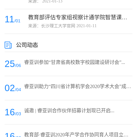
来源： 2021-01-13
11
教育部评估专家组视察计通学院智慧课堂和云教学平台...
/01
来源：长沙理工大学官网 2021-01-11
公司动态
25
睿亚训参加“甘肃省高校数字校园建设研讨会”...
/06
02
睿亚训助力“四川省计算机学会2020学术大会”成功...
/04
16
诚邀 | 睿亚训合作伙伴招募计划现已开启...
/03
16
教育部·睿亚训2020年产学合作协同育人项目立项名...