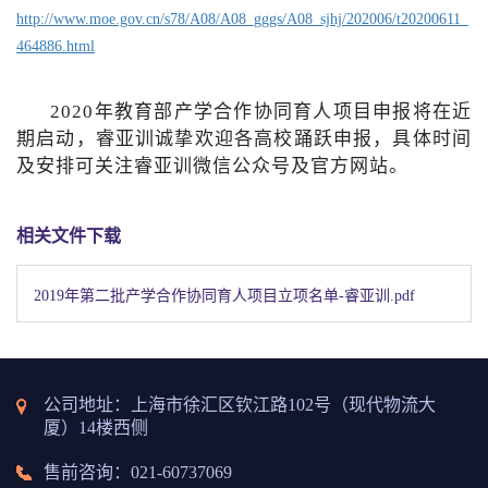
http://www.moe.gov.cn/s78/A08/A08_gggs/A08_sjhj/202006/t20200611_
464886.html
2020
年
教育部产学合作协同育人项目申报将在
近
期
启动，睿亚训诚挚欢迎各高校踊跃申报，具体时间
及安排可关注睿亚训微信公众号及官方网站。
相关文件下载
2019年第二批产学合作协同育人项目立项名单-睿亚训.pdf
公司地址：上海市徐汇区钦江路102号（现代物流大
厦）14楼西侧
售前咨询：021-60737069