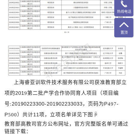
热线电话
置顶
上海睿亚训软件技术服务有限公司获准教育部立
项的
201
9
第二批产学合作协同育人项目（项目编
号
:
20190223300
-
201902233033
，页码为
P
497
-
P
500
）共计
11
项，立项名单详见下图
☟
教育部高教司官方公布网址
，
官方完整版名单可通过
链接下载
：